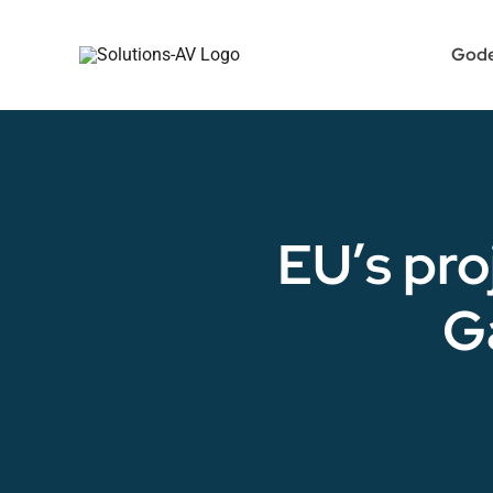
Skip
to
Gode
content
EU’s pro
G