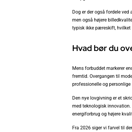
Dog er der også fordele ved at
men også højere billedkvalit
typisk ikke pæreskift, hvilke
Hvad bør du ove
Mens forbuddet markerer end
fremtid. Overgangen til moder
professionelle og personli
Den nye lovgivning er et skri
med teknologisk innovation. S
energiforbrug og højere kval
Fra 2026 siger vi farvel til 