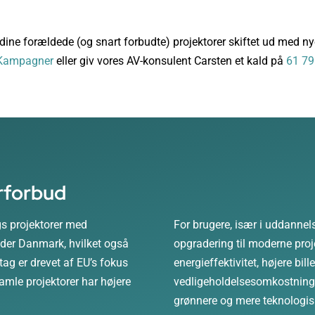
ine forældede (og snart forbudte) projektorer skiftet ud med nye
 Kampagner
eller giv vores AV-konsulent Carsten et kald på
61 79
rforbud
s projektorer med
For brugere, især i uddannels
under Danmark, hvilket også
opgradering til moderne proj
tag er drevet af EU’s fokus
energieffektivitet, højere bill
gamle projektorer har højere
vedligeholdelsesomkostninge
grønnere og mere teknologis