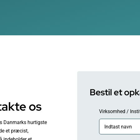
Bestil et opk
takte os
Virksomhed / Insti
vis Danmarks hurtigste
e et præcist,
å indeholder et