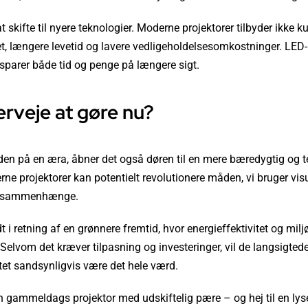
 skifte til nyere teknologier. Moderne projektorer tilbyder ikke ku
et, længere levetid og lavere vedligeholdelsesomkostninger. LED-
t sparer både tid og penge på længere sigt.
rveje at gøre nu?
en på en æra, åbner det også døren til en mere bæredygtig og t
ne projektorer kan potentielt revolutionere måden, vi bruger visu
ge sammenhænge.
dt i retning af en grønnere fremtid, hvor energieffektivitet og mi
elvom det kræver tilpasning og investeringer, vil de langsigtede
itet sandsynligvis være det hele værd.
den gammeldags projektor med udskiftelig pære – og hej til en ly