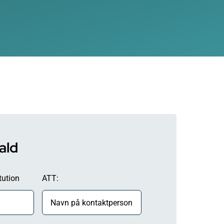
ald
tution
ATT: