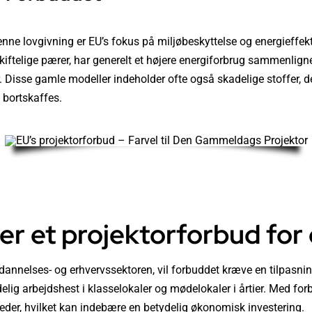
nne lovgivning er EU’s fokus på miljøbeskyttelse og energieffe
skiftelige pærer, har generelt et højere energiforbrug sammenlig
. Disse gamle modeller indeholder ofte også skadelige stoffer, d
e bortskaffes.
e
r et projektorforbud for 
ddannelses- og erhvervssektoren, vil forbuddet kræve en tilpas
delig arbejdshest i klasselokaler og mødelokaler i årtier. Med fo
eder, hvilket kan indebære en betydelig økonomisk investering.