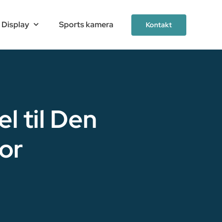
 Display
Sports kamera
Kontakt
l til Den
or