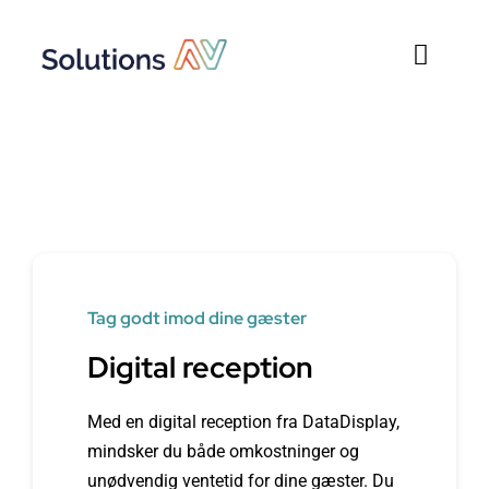
Skip
to
Toggl
content
Naviga
Gode tilbud
Newline skærme
Løsninger
Data Display
Tag godt imod dine gæster
Digital reception
Sports kamera
Med en digital reception fra DataDisplay,
Kontakt
mindsker du både omkostninger og
unødvendig ventetid for dine gæster. Du