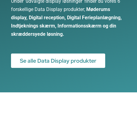
Under ‘udvalgte display løsninger’ finder du vores 6
forskellige Data Display produkter;
Møderums
display
,
Digital reception
,
Digital Ferieplanlægning
,
Indtjeknings skærm
,
Informationsskærm
og din
skræddersyede løsning.
Se alle Data Display produkter