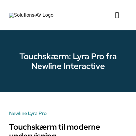
Skip
to
Toggl
content
Naviga
Gode tilbud
Newline skærme
Touchskærm: Lyra Pro fra
Newline Interactive
Løsninger
Data Display
Sports kamera
Newline Lyra Pro
Kontakt
Touchskærm til moderne