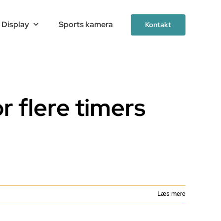
 Display
Sports kamera
Kontakt
r flere timers
Læs mere