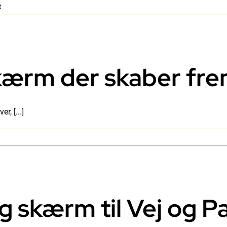
til
t
Ferieplanlægning
på
touchskærm
kærm der skaber fr
, [...]
ndchecknings
kærm
er
kaber
remmødeoverblik
ng skærm til Vej og Pa