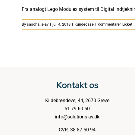
Fra analogt Lego Modulex system til Digital indtjekning
til
By
sascha_s-av
|
juli 4, 2018
|
Kundecase
|
Kommentarer lukket
D
i
s
til
V
o
P
i
Kontakt os
A
Kildebrøndevej 44, 2670 Greve
61 79 60 60
info@solutions-av.dk
CVR: 38 87 50 94