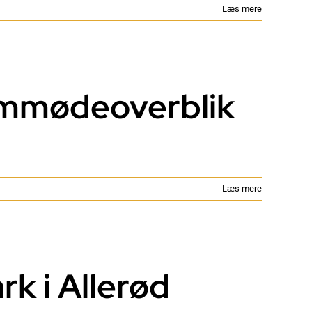
Læs mere
emmødeoverblik
Læs mere
rk i Allerød