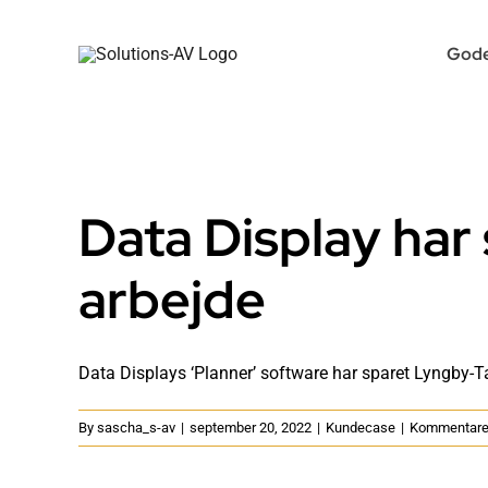
Skip
to
Gode
content
Data Display har 
arbejde
Data Displays ‘Planner’ software har sparet Lyngby-Taa
By
sascha_s-av
|
september 20, 2022
|
Kundecase
|
Kommentarer