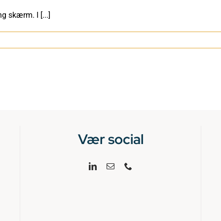
 skærm. I [...]
igital
ndtjekning
kærm
ej
g
ark
Vær social
llerød