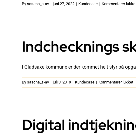
By
sascha_s-av
|
juni 27, 2022
|
Kundecase
|
Kommentarer lukke
Indchecknings s
I Gladsaxe kommune er der kommet helt styr på opgaver
til
By
sascha_s-av
|
juli 3, 2019
|
Kundecase
|
Kommentarer lukket
I
s
d
s
f
Digital indtjekni