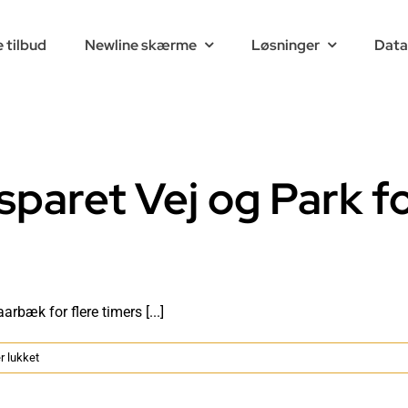
 tilbud
Newline skærme
Løsninger
Data
sparet Vej og Park fo
rbæk for flere timers [...]
til
 lukket
Data
Display