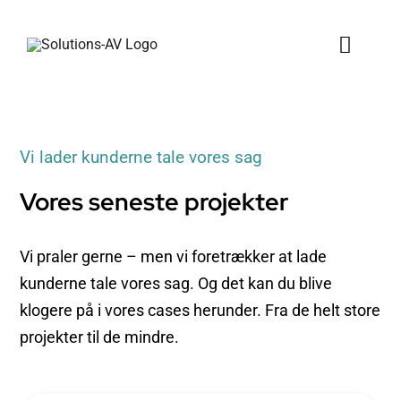
Skip
to
Toggl
content
Naviga
Gode tilbud
Vi lader kunderne tale vores sag
Newline skærme
Vores seneste projekter
Løsninger
Vi praler gerne – men vi foretrækker at lade
Data Display
kunderne tale vores sag. Og det kan du blive
Sports kamera
klogere på i vores cases herunder. Fra de helt store
projekter til de mindre.
Kontakt